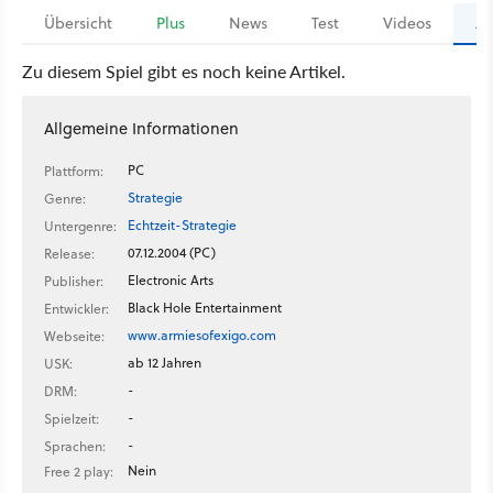
Übersicht
Plus
News
Test
Videos
Ar
Zu diesem Spiel gibt es noch keine Artikel.
Allgemeine Informationen
PC
Plattform:
Strategie
Genre:
Echtzeit-Strategie
Untergenre:
07.12.2004 (PC)
Release:
Electronic Arts
Publisher:
Black Hole Entertainment
Entwickler:
www.armiesofexigo.com
Webseite:
ab 12 Jahren
USK:
-
DRM:
-
Spielzeit:
-
Sprachen:
Nein
Free 2 play: