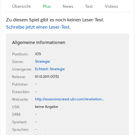
Übersicht
Plus
News
Test
Videos
Ar
Zu diesem Spiel gibt es noch keinen Leser-Test.
Schreibe jetzt einen Leser-Test
.
Allgemeine Informationen
iOS
Plattform:
Strategie
Genre:
Echtzeit-Strategie
Untergenre:
01.12.2011 (iOS)
Release:
-
Publisher:
-
Entwickler:
http://assassinscreed.ubi.com/revelation…
Webseite:
keine Angabe
USK:
-
DRM:
-
Spielzeit:
-
Sprachen: