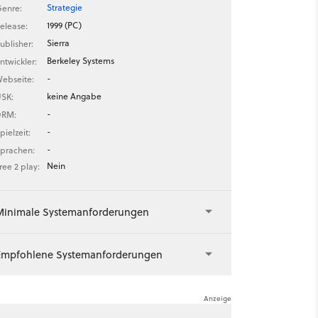
Strategie
enre:
1999 (PC)
elease:
Sierra
ublisher:
Berkeley Systems
ntwickler:
-
ebseite:
keine Angabe
SK:
-
DRM:
-
pielzeit:
-
prachen:
Nein
ree 2 play:
Minimale Systemanforderungen
Empfohlene Systemanforderungen