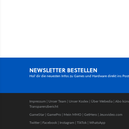
NEWSLETTER BESTELLEN
Hol' dir die neuesten Infos zu Games und Hardware direkt ins Pos
Impressum
|
Unser Team
|
Unser Kodex
|
Über Webedia
|
Abo kün
Transparenzbericht
GameStar
|
GamePro
|
Mein MMO
|
GetHero
|
Jeuxvideo.com
Twitter
|
Facebook
|
Instagram
|
TikTok
|
WhatsApp