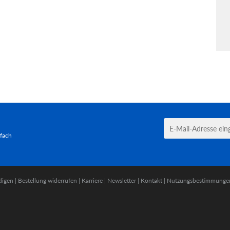
tfach
digen
|
Bestellung widerrufen
|
Karriere
|
Newsletter
|
Kontakt
|
Nutzungsbestimmunge