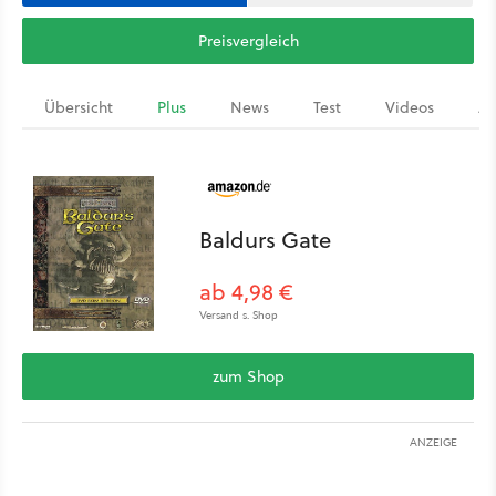
Preisvergleich
Übersicht
Plus
News
Test
Videos
Ar
Baldurs Gate
ab 4,98 €
Versand s. Shop
zum Shop
ANZEIGE