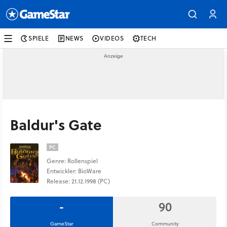
SPIELE
NEWS
VIDEOS
TECH
Baldur's Gate
PC
Genre: Rollenspiel
Entwickler: BioWare
Release: 21.12.1998 (PC)
-
90
GameStar
Community