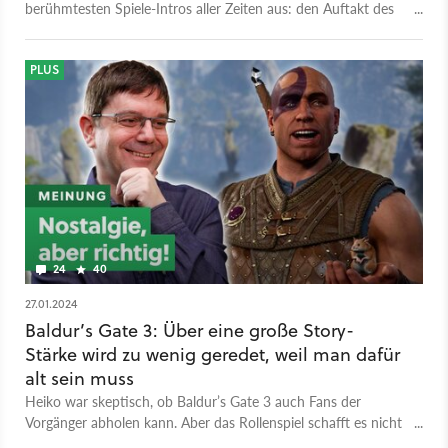
berühmtesten Spiele-Intros aller Zeiten aus: den Auftakt des
allerersten Baldur's Gate. Das beginnt mit einer stylischen
FMV-Zwischensequenz, in der ihr Darth-Vader-Verschnitt
Sarevok einen Tag auf der Arbeit begleitet.
PLUS
24
40
27.01.2024
Baldur’s Gate 3: Über eine große Story-
Stärke wird zu wenig geredet, weil man dafür
alt sein muss
Heiko war skeptisch, ob Baldur’s Gate 3 auch Fans der
Vorgänger abholen kann. Aber das Rollenspiel schafft es nicht
nur, sondern setzt für ihn in dieser Disziplin sogar neue