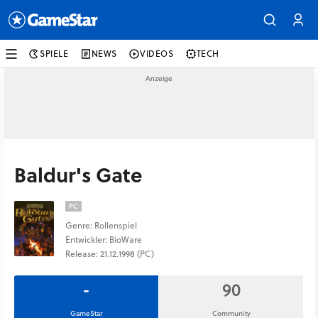
SPIELE
NEWS
VIDEOS
TECH
Baldur's Gate
PC
Genre: Rollenspiel
Entwickler: BioWare
Release: 21.12.1998 (PC)
-
90
GameStar
Community