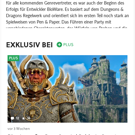
für alle kommenden Genrevertreter, es war auch der Beginn des
Erfolgs für Entwickler BioWare. Es basiert auf dem Dungeons &
Dragons Regelwerk und orientiert sich im ersten Teil noch stark an
Spielweisen von Pen & Paper. Das Führen einer Party mit
verschiedenen Charakterwerten, das Würfeln von Proben und die
starke erzählerische Freiheit wurden vom Vorbild übernommen.
Kämpfe laufen in pausierbarer Echtzeit ab. Der selbst erstellte
EXKLUSIV BEI
Held ist ein Nachfahre von Bhaal, dem Gott des Mordes.
Nachdem dieser von einem Sterblichen getötet wird, entbrennt
PLUS
unter den Erben ein Kampf um seine Nachfolge. Unwissend über
diesen Umstand wird der Held von Sarevok angegriffen, der sich
als sein Halbbruder herausstellt. Damit beginnt eine übersinnliche
Geschichte um Geheimnisse und politische Intrigen.
Spiel
PC
Rollenspiel
Interplay Entertainment
BioWare
Baldur's Gate
12
16
vor 3 Wochen