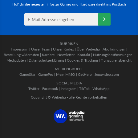
Hol' dir die neuesten Infos zu Games und Hardware direkt ins Postfach
RUBRIKEN
Impressum
|
Unser Team
|
Unser Kodex
|
Über Webedia
|
Abo kündigen
|
Bestellung widerrufen
|
Karriere
|
Newsletter
|
Kontakt
|
Nutzungsbestimmungen
|
Mediadaten
|
Datenschutzerklärung
|
Cookies & Tracking
|
Transparenzbericht
MEDIENGRUPPE
GameStar
|
GamePro
|
Mein MMO
|
GetHero
|
Jeuxvideo.com
SOCIAL MEDIA
Twitter
|
Facebook
|
Instagram
|
TikTok
|
WhatsApp
Copyright © Webedia - alle Rechte vorbehalten