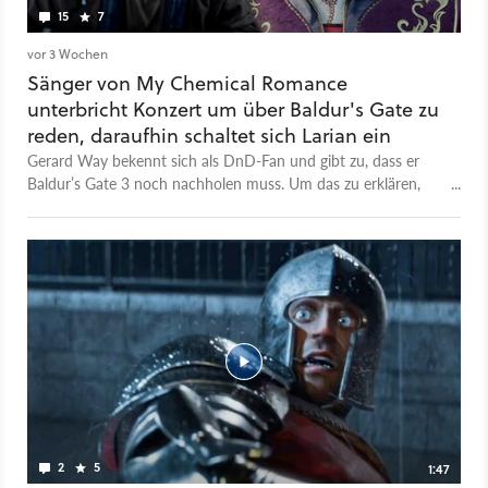
15
7
vor 3 Wochen
Sänger von My Chemical Romance
unterbricht Konzert um über Baldur's Gate zu
reden, daraufhin schaltet sich Larian ein
Gerard Way bekennt sich als DnD-Fan und gibt zu, dass er
Baldur’s Gate 3 noch nachholen muss. Um das zu erklären,
nahm er sich sogar Zeit während eines Konzertauftritts.
2
5
1:47