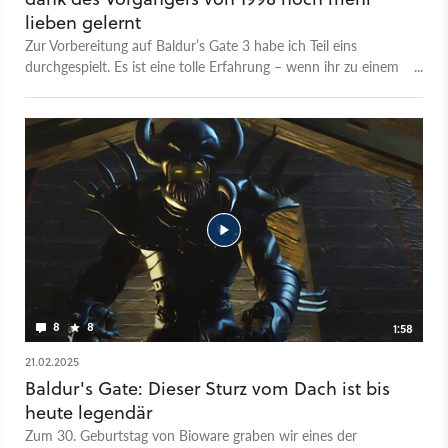
lieben gelernt
Zur Vorbereitung auf Baldur’s Gate 3 habe ich Teil eins
durchgespielt. Es ist eine tolle Erfahrung – wenn ihr zu einem
bestimmten Schlag Rollenspielfans gehört.
8
8
1:58
21.02.2025
Baldur's Gate: Dieser Sturz vom Dach ist bis
heute legendär
Zum 30. Geburtstag von Bioware graben wir eines der