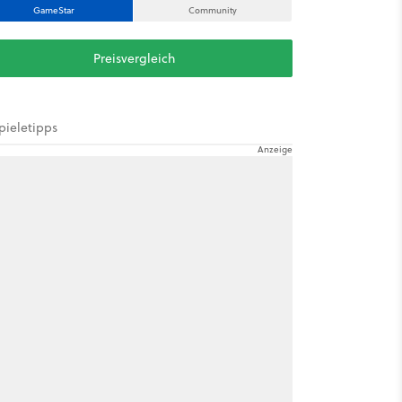
GameStar
Community
Preisvergleich
pieletipps