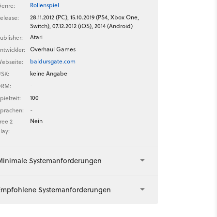
Rollenspiel
enre:
28.11.2012 (PC), 15.10.2019 (PS4, Xbox One,
elease:
Switch), 07.12.2012 (iOS), 2014 (Android)
Atari
ublisher:
Overhaul Games
ntwickler:
baldursgate.com
ebseite:
keine Angabe
SK:
-
DRM:
100
pielzeit:
-
prachen:
Nein
ree 2
lay:
Minimale Systemanforderungen
Empfohlene Systemanforderungen