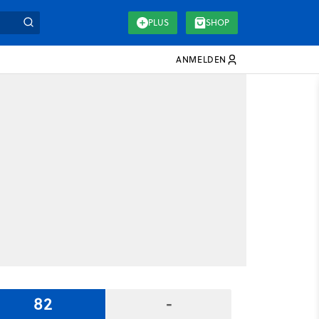
PLUS
SHOP
ANMELDEN
82
-