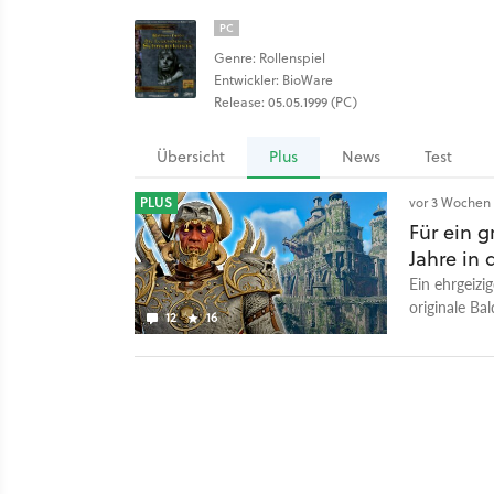
PC
Genre: Rollenspiel
Entwickler: BioWare
Release: 05.05.1999 (PC)
Übersicht
Plus
News
Test
PLUS
vor 3 Wochen
Für ein g
Jahre in 
Ein ehrgeizi
originale Ba
12
16
Der Prolog is