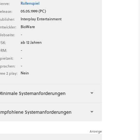
Rollenspiel
enre:
05.05.1999 (PC)
elease:
Interplay Entertainment
ublisher:
BioWare
ntwickler:
-
ebseite:
ab 12 Jahren
SK:
-
DRM:
-
pielzeit:
-
prachen:
Nein
ree 2 play:
Minimale Systemanforderungen
Empfohlene Systemanforderungen