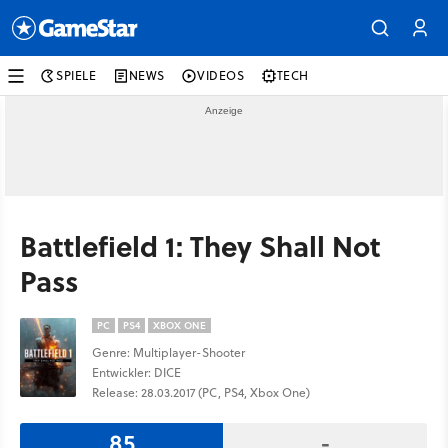
SPIELE
NEWS
VIDEOS
TECH
Battlefield 1: They Shall Not
Pass
PC
PS4
XBOX ONE
Genre: Multiplayer-Shooter
Entwickler: DICE
Release: 28.03.2017 (PC, PS4, Xbox One)
85
-