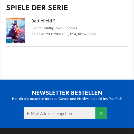
SPIELE DER SERIE
Battlefield 5
Genre: Multiplayer-Shooter
Release: 20.11.2018 (PC, PS4, Xbox One)
NEWSLETTER BESTELLEN
Hol' dir die neuesten Infos zu Games und Hardware direkt ins Postfach