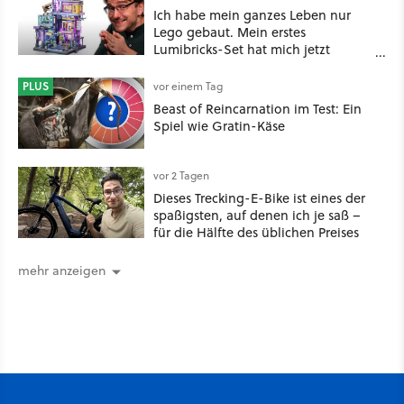
Ich habe mein ganzes Leben nur
Lego gebaut. Mein erstes
Lumibricks-Set hat mich jetzt
nachhaltig beeindruckt: Game
Stack im Test
PLUS
vor einem Tag
Beast of Reincarnation im Test: Ein
Spiel wie Gratin-Käse
vor 2 Tagen
Dieses Trecking-E-Bike ist eines der
spaßigsten, auf denen ich je saß –
für die Hälfte des üblichen Preises
mehr anzeigen