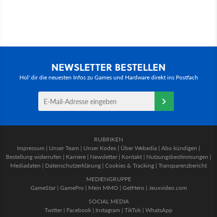
NEWSLETTER BESTELLEN
Hol' dir die neuesten Infos zu Games und Hardware direkt ins Postfach
RUBRIKEN
Impressum
|
Unser Team
|
Unser Kodex
|
Über Webedia
|
Abo kündigen
|
Bestellung widerrufen
|
Karriere
|
Newsletter
|
Kontakt
|
Nutzungsbestimmungen
|
Mediadaten
|
Datenschutzerklärung
|
Cookies & Tracking
|
Transparenzbericht
MEDIENGRUPPE
GameStar
|
GamePro
|
Mein MMO
|
GetHero
|
Jeuxvideo.com
SOCIAL MEDIA
Twitter
|
Facebook
|
Instagram
|
TikTok
|
WhatsApp