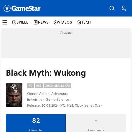
SPIELE
NEWS
VIDEOS
TECH
Black Myth: Wukong
PC
PS5
XBOX SERIES X/S
Genre: Action-Adventure
Entwickler: Game Science
Release: 20.08.2024 (PC, PS5, Xbox Series X/S)
82
-
GameStar
Community