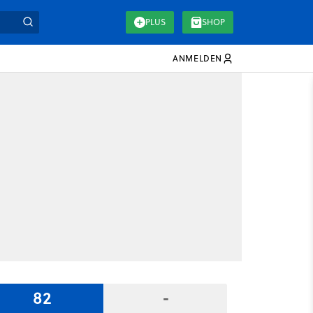
PLUS
SHOP
ANMELDEN
82
-