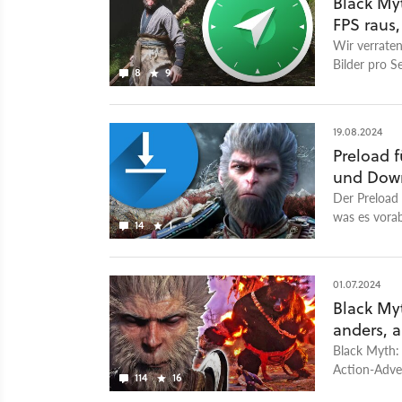
Black My
FPS raus
Wir verrate
Bilder pro 
8
9
19.08.2024
Preload f
und Down
Der Preload f
was es vorab
14
1
01.07.2024
Black My
anders, a
Black Myth:
Action-Adven
114
16
gnadenlosen 