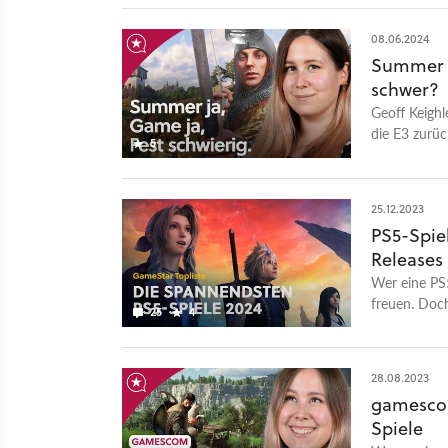
08.06.2024
Summer G
schwer?
Geoff Keighl
die E3 zurüc
5
25.12.2023
PS5-Spiel
Releases 
Wer eine PS5
freuen. Doch
25
4
Highlights d
28.08.2023
gamescom
Spiele