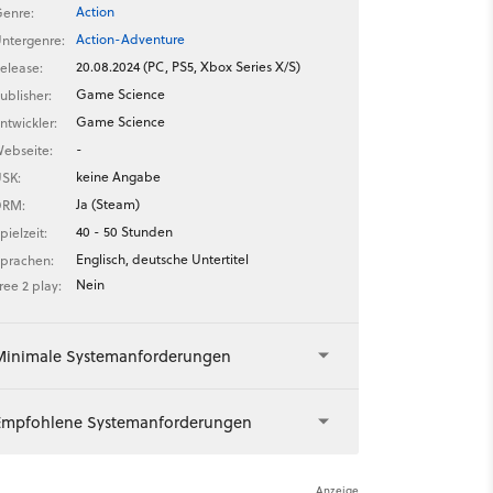
Action
enre:
Action-Adventure
ntergenre:
20.08.2024 (PC, PS5, Xbox Series X/S)
elease:
Game Science
ublisher:
Game Science
ntwickler:
-
ebseite:
keine Angabe
SK:
Ja (Steam)
DRM:
40 - 50 Stunden
pielzeit:
Englisch, deutsche Untertitel
prachen:
Nein
ree 2 play:
Minimale Systemanforderungen
Empfohlene Systemanforderungen