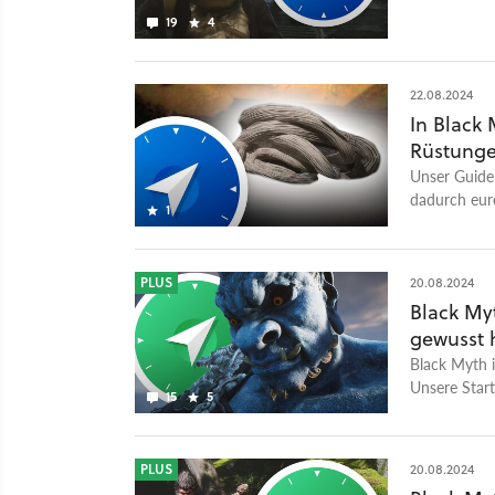
19
4
22.08.2024
In Black
Rüstungen
Unser Guide 
dadurch eur
1
PLUS
20.08.2024
Black Myt
gewusst 
Black Myth 
Unsere Star
15
5
PLUS
20.08.2024