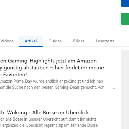
Videos
Artikel
Guides
Bilder
Lesertests
ten Gaming-Highlights jetzt am Amazon
y günstig abstauben – hier findet ihr meine
 Favoriten!
Amazon Prime Day wurde endlich angekündigt und ich hab
 auf die Suche nach den besten Gaming-Deals gemacht, von
ffe, dass sie im Angebot sein werden!
th: Wukong - Alle Bosse im Überblick
uch alle Bosse in unserer Übersicht auf, damit ihr nichts
r ergänzen die Übersicht regelmäßig um fehlende Bosse.