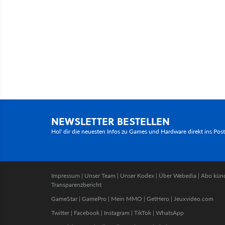
NEWSLETTER BESTELLEN
Hol' dir die neuesten Infos zu Games und Hardware direkt ins Pos
Impressum
|
Unser Team
|
Unser Kodex
|
Über Webedia
|
Abo kün
Transparenzbericht
GameStar
|
GamePro
|
Mein MMO
|
GetHero
|
Jeuxvideo.com
Twitter
|
Facebook
|
Instagram
|
TikTok
|
WhatsApp