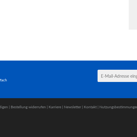
tfach
digen
|
Bestellung widerrufen
|
Karriere
|
Newsletter
|
Kontakt
|
Nutzungsbestimmunge