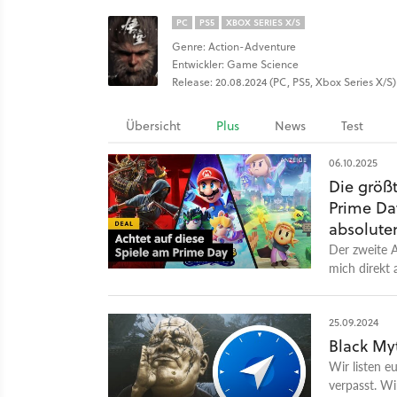
PC
PS5
XBOX SERIES X/S
Genre: Action-Adventure
Entwickler: Game Science
Release: 20.08.2024 (PC, PS5, Xbox Series X/S)
Übersicht
Plus
News
Test
06.10.2025
Die größ
Prime Da
absoluten
Der zweite 
mich direkt
denen ich ho
25.09.2024
Black My
Wir listen e
verpasst. Wi