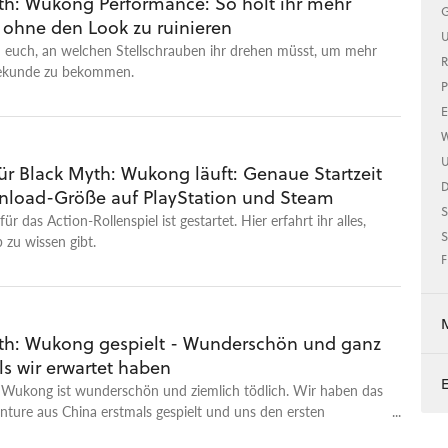
th: Wukong Performance: So holt ihr mehr
G
, ohne den Look zu ruinieren
U
n euch, an welchen Stellschrauben ihr drehen müsst, um mehr
R
Sekunde zu bekommen.
P
E
W
U
ür Black Myth: Wukong läuft: Genaue Startzeit
load-Größe auf PlayStation und Steam
S
ür das Action-Rollenspiel ist gestartet. Hier erfahrt ihr alles,
S
 zu wissen gibt.
F
th: Wukong gespielt - Wunderschön und ganz
ls wir erwartet haben
 Wukong ist wunderschön und ziemlich tödlich. Wir haben das
ture aus China erstmals gespielt und uns den ersten
Bossen gestellt.