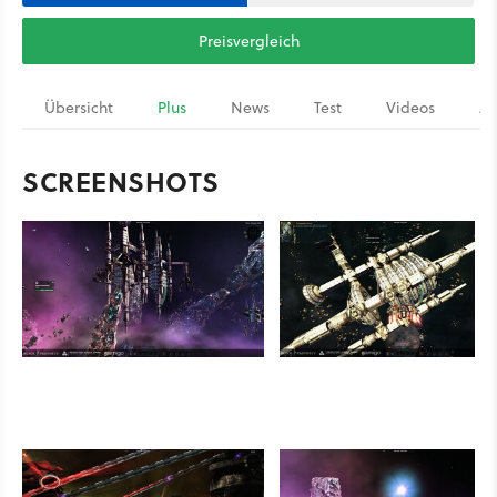
Preisvergleich
Übersicht
Plus
News
Test
Videos
Ar
SCREENSHOTS