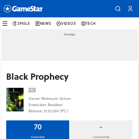
SPIELE
NEWS
VIDEOS
TECH
Black Prophecy
PC
Genre: Weltraum-Action
Entwickler: Reakktor
Release: 21.03.2011 (PC)
70
-
GameStar
Community