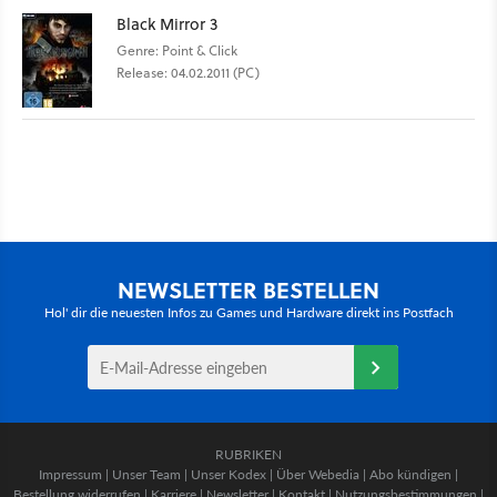
Black Mirror 3
Genre: Point & Click
Release: 04.02.2011 (PC)
NEWSLETTER BESTELLEN
Hol' dir die neuesten Infos zu Games und Hardware direkt ins Postfach
RUBRIKEN
Impressum
|
Unser Team
|
Unser Kodex
|
Über Webedia
|
Abo kündigen
|
Bestellung widerrufen
|
Karriere
|
Newsletter
|
Kontakt
|
Nutzungsbestimmungen
|