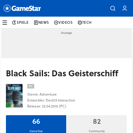
SPIELE
NEWS
VIDEOS
TECH
Black Sails: Das Geisterschiff
PC
Genre: Adventure
Entwickler: Deck13 Interactive
Release: 22.04.2010 (PC)
66
82
GameStar
Community