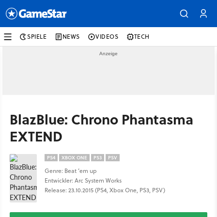
SPIELE
NEWS
VIDEOS
TECH
BlazBlue: Chrono Phantasma
EXTEND
PS4
XBOX ONE
PS3
PSV
Genre: Beat ’em up
Entwickler: Arc System Works
Release: 23.10.2015 (PS4, Xbox One, PS3, PSV)