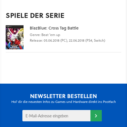
SPIELE DER SERIE
BlazBlue: Cross Tag Battle
Genre: Beat ’em up
Release: 05.06.2018 (PC), 22.06.2018 (PS4, Switch)
NEWSLETTER BESTELLEN
Hol' dir die neuesten Infos zu Games und Hardware direkt ins Postfach