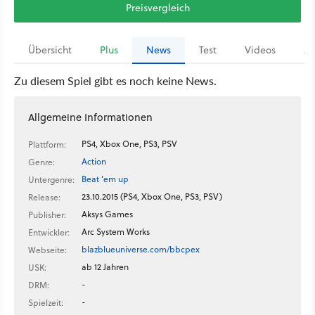
Preisvergleich
Übersicht
Plus
News
Test
Videos
Ar
Zu diesem Spiel gibt es noch keine News.
Allgemeine Informationen
PS4, Xbox One, PS3, PSV
Plattform:
Action
Genre:
Beat ’em up
Untergenre:
23.10.2015 (PS4, Xbox One, PS3, PSV)
Release:
Aksys Games
Publisher:
Arc System Works
Entwickler:
blazblueuniverse.com/bbcpex
Webseite:
ab 12 Jahren
USK:
-
DRM:
-
Spielzeit: