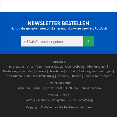
NEWSLETTER BESTELLEN
Hol' dir die neuesten Infos zu Games und Hardware direkt ins Postfach
RUBRIKEN
Impressum
|
Unser Team
|
Unser Kodex
|
Über Webedia
|
Abo kündigen
|
Bestellung widerrufen
|
Karriere
|
Newsletter
|
Kontakt
|
Nutzungsbestimmungen
|
Mediadaten
|
Datenschutzerklärung
|
Cookies & Tracking
|
Transparenzbericht
MEDIENGRUPPE
GameStar
|
GamePro
|
Mein MMO
|
GetHero
|
Jeuxvideo.com
SOCIAL MEDIA
Twitter
|
Facebook
|
Instagram
|
TikTok
|
WhatsApp
Copyright © Webedia - alle Rechte vorbehalten