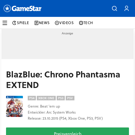
SPIELE
NEWS
VIDEOS
TECH
BlazBlue: Chrono Phantasma
EXTEND
PS4
XBOX ONE
PS3
PSV
Genre: Beat ’em up
Entwickler: Arc System Works
Release: 23.10.2015 (PS4, Xbox One, PS3, PSV)
Preisvergleich