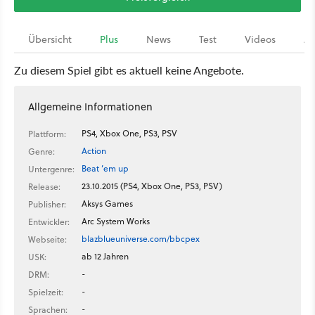
Übersicht
Plus
News
Test
Videos
Ar
Zu diesem Spiel gibt es aktuell keine Angebote.
Allgemeine Informationen
PS4, Xbox One, PS3, PSV
Plattform:
Action
Genre:
Beat ’em up
Untergenre:
23.10.2015 (PS4, Xbox One, PS3, PSV)
Release:
Aksys Games
Publisher:
Arc System Works
Entwickler:
blazblueuniverse.com/bbcpex
Webseite:
ab 12 Jahren
USK:
-
DRM:
-
Spielzeit:
-
Sprachen: