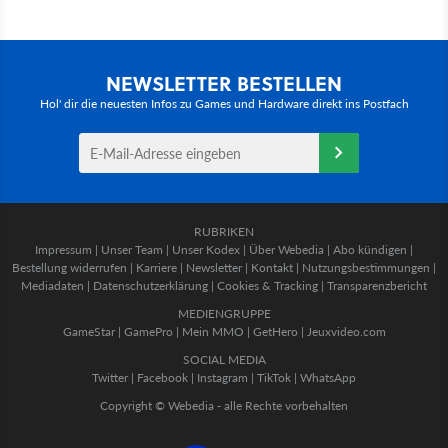
NEWSLETTER BESTELLEN
Hol' dir die neuesten Infos zu Games und Hardware direkt ins Postfach
RUBRIKEN
Impressum
|
Unser Team
|
Unser Kodex
|
Über Webedia
|
Abo kündigen
|
Bestellung widerrufen
|
Karriere
|
Newsletter
|
Kontakt
|
Nutzungsbestimmungen
|
Mediadaten
|
Datenschutzerklärung
|
Cookies & Tracking
|
Transparenzbericht
MEDIENGRUPPE
GameStar
|
GamePro
|
Mein MMO
|
GetHero
|
Jeuxvideo.com
SOCIAL MEDIA
Twitter
|
Facebook
|
Instagram
|
TikTok
|
WhatsApp
Copyright © Webedia - alle Rechte vorbehalten