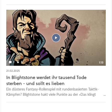
aktuell auf Steam zum Download. Das Gameplay-Video zeigt
fast einen kompletten Run im Rogue-like, bei dem ihr mit einer
Heldengruppe gegen Dämonen und andere Monster kämpft.
Zwischendurch rüstet ihr die Figuren mit neuen Gegenständen
und besseren Skills auf, müsst aber gleichzeitig am Lagerfeuer
rasten und den Wahnsinn einer um sich greifenden Seuche im
Zaun halten. Das ausführliche Demo-Fazit fällt sehr positiv
aus: Blightstone ist ein vielversprechender Genre-Vertreter, der
Release soll im Laufe des Jahres 2025 erfolgen.
1
5
1:13
21.02.2025
In Blightstone werdet ihr tausend Tode
sterben - und sollt es lieben
Ein düsteres Fantasy-Rollenspiel mit rundenbasierten Taktik-
Kämpfen? Blightstone hakt viele Punkte au der »Das klingt
super«-Liste für neue Spiele ab. Eure Heldengruppe ist dabei
nur zu sterblich: Monster wie Dämonen und Oger reißen den
Figuren regelmäßig den Kopf ab, ihr startet Roguelike-typisch