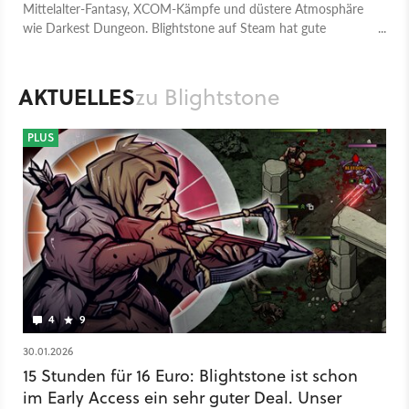
Mittelalter-Fantasy, XCOM-Kämpfe und düstere Atmosphäre
wie Darkest Dungeon. Blightstone auf Steam hat gute
Ansätze, steht aber noch ganz am Anfang.
AKTUELLES
zu Blightstone
PLUS
4
9
30.01.2026
15 Stunden für 16 Euro: Blightstone ist schon
im Early Access ein sehr guter Deal. Unser