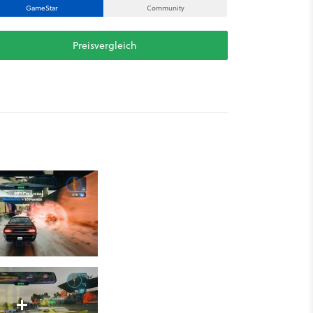
GameStar
Community
Preisvergleich