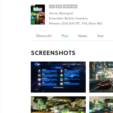
PC
PS3
XBOX 360
Genre: Rennspiel
Entwickler: Bizarre Creations
Release: 27.05.2010 (PC, PS3, Xbox 360)
Übersicht
Plus
News
Test
SCREENSHOTS