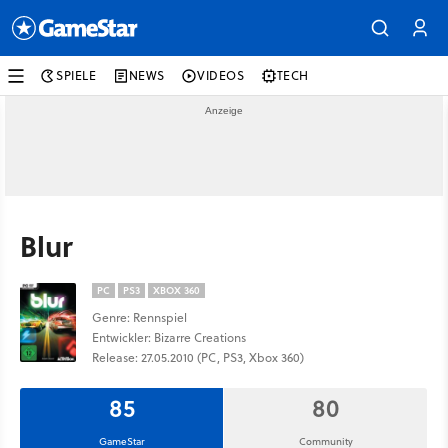
SPIELE
NEWS
VIDEOS
TECH
Blur
PC
PS3
XBOX 360
Genre: Rennspiel
Entwickler: Bizarre Creations
Release: 27.05.2010 (PC, PS3, Xbox 360)
85
80
GameStar
Community