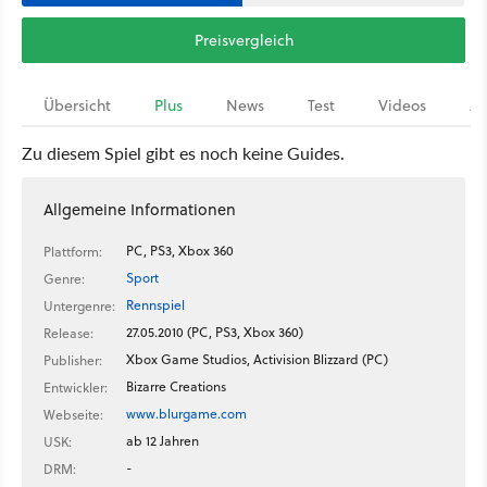
Preisvergleich
Übersicht
Plus
News
Test
Videos
Ar
Zu diesem Spiel gibt es noch keine Guides.
Allgemeine Informationen
PC, PS3, Xbox 360
Plattform:
Sport
Genre:
Rennspiel
Untergenre:
27.05.2010 (PC, PS3, Xbox 360)
Release:
Xbox Game Studios, Activision Blizzard (PC)
Publisher:
Bizarre Creations
Entwickler:
www.blurgame.com
Webseite:
ab 12 Jahren
USK:
-
DRM: