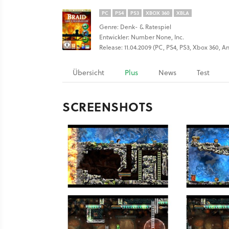
PC
PS4
PS3
XBOX 360
XBLA
Genre: Denk- & Ratespiel
Entwickler: Number None, Inc.
Release: 11.04.2009 (PC, PS4, PS3, Xbox 360, A
Übersicht
Plus
News
Test
SCREENSHOTS