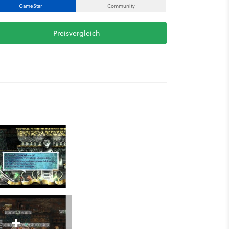
GameStar
Community
Preisvergleich