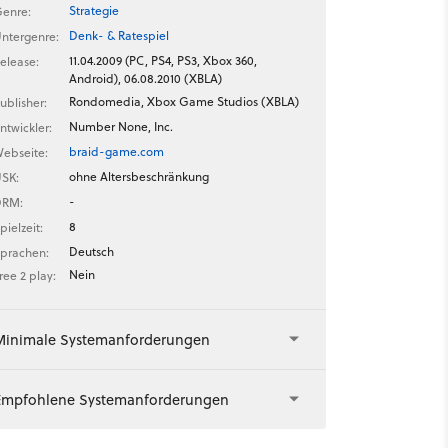
Strategie
enre:
Denk- & Ratespiel
ntergenre:
11.04.2009 (PC, PS4, PS3, Xbox 360,
elease:
Android), 06.08.2010 (XBLA)
Rondomedia, Xbox Game Studios (XBLA)
ublisher:
Number None, Inc.
ntwickler:
braid-game.com
ebseite:
ohne Altersbeschränkung
SK:
-
DRM:
8
pielzeit:
Deutsch
prachen:
Nein
ree 2 play:
Minimale Systemanforderungen
Empfohlene Systemanforderungen