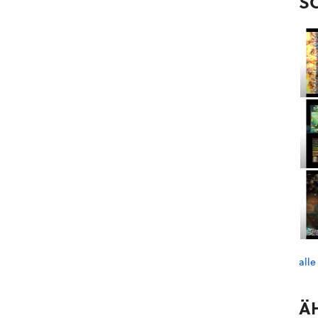
S
alle
Ä