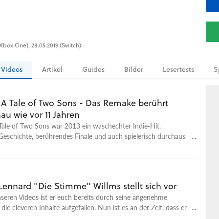
 Xbox One), 28.05.2019 (Switch)
Videos
Artikel
Guides
Bilder
Lesertests
S
: A Tale of Two Sons - Das Remake berührt
nau wie vor 11 Jahren
Tale of Two Sons war 2013 ein waschechter Indie-Hit.
eschichte, berührendes Finale und auch spielerisch durchaus
2024 kehrt das Adventure für PC, PS5 und Xbox Series als
k. Die Neuauflage erstrahlt in schickem Unreal-Engine-5-
tert das Erlebnis sehr seicht an einigen Stellen und bietet sogar
igen Koop-Modus - auch wenn gerade der bei dem Spielprinzip
Lennard "Die Stimme" Willms stellt sich vor
üssig wirkt. Denn der Clou von Brothers ist die Steuerung, mit
nseren Videos ist er euch bereits durch seine angenehme
e Brüder gleichzeitig durch die Welt manövrieren. Warum das
ie cleveren Inhalte aufgefallen. Nun ist es an der Zeit, dass er
noch extrem gut funktioniert und wo man dem Spiel dann
rsönlich vorstellt. Lernt Lennard Willms kennen. Im Video
ter anmerkt, zeigen wir euch in unserem Testvideo.