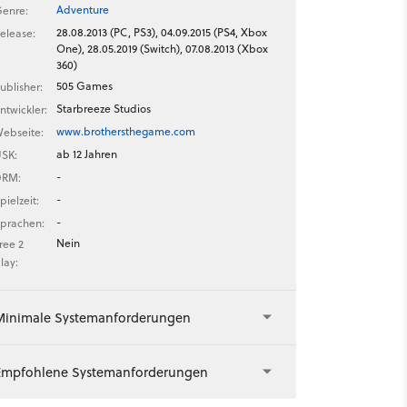
Adventure
enre:
28.08.2013 (PC, PS3), 04.09.2015 (PS4, Xbox
elease:
One), 28.05.2019 (Switch), 07.08.2013 (Xbox
360)
505 Games
ublisher:
Starbreeze Studios
ntwickler:
www.brothersthegame.com
ebseite:
ab 12 Jahren
SK:
-
DRM:
-
pielzeit:
-
prachen:
Nein
ree 2
lay:
Minimale Systemanforderungen
Empfohlene Systemanforderungen