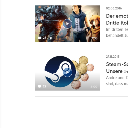
02.06.2016
Der emot
Dritte K
Im dritten T
behandelt Ju
28
1
7:33
über ihr Gam
27.11.2015
Steam-Sal
Unsere »
Andre und Di
sind, dass m
22
8:00