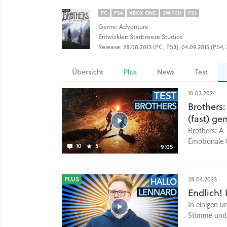
PC
PS4
XBOX ONE
SWITCH
PS3
Genre: Adventure
Entwickler: Starbreeze Studios
Release: 28.08.2013 (PC, PS3), 04.09.2015 (PS4,
Übersicht
Plus
News
Test
10.03.2024
Brothers
(fast) ge
Brothers: A 
Emotionale G
10
5
9:05
kompetent. 
Remake zurüc
Glanz, erwei
PLUS
28.04.2023
einen richt
Endlich! 
etwas überfl
In einigen u
der wir beid
Stimme und d
auch heute 
sich euch pe
doch sein Al