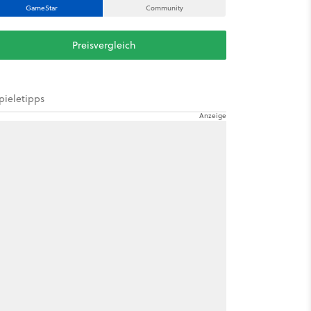
GameStar
Community
Preisvergleich
pieletipps