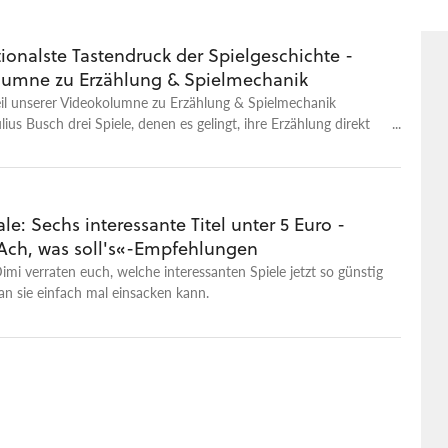
ionalste Tastendruck der Spielgeschichte -
olumne zu Erzählung & Spielmechanik
eil unserer Videokolumne zu Erzählung & Spielmechanik
lius Busch drei Spiele, denen es gelingt, ihre Erzählung direkt
eplay zu vermitteln... und wird dabei durchaus emotional.
e: Sechs interessante Titel unter 5 Euro -
Ach, was soll's«-Empfehlungen
mi verraten euch, welche interessanten Spiele jetzt so günstig
an sie einfach mal einsacken kann.