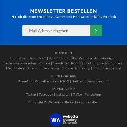
NEWSLETTER BESTELLEN
Hol' dir die neuesten Infos zu Games und Hardware direkt ins Postfach
RUBRIKEN
Impressum
|
Unser Team
|
Unser Kodex
|
Über Webedia
|
Abo kündigen
|
Bestellung widerrufen
|
Karriere
|
Newsletter
|
Kontakt
|
Nutzungsbestimmungen
|
Mediadaten
|
Datenschutzerklärung
|
Cookies & Tracking
|
Transparenzbericht
MEDIENGRUPPE
GameStar
|
GamePro
|
Mein MMO
|
GetHero
|
Jeuxvideo.com
SOCIAL MEDIA
Twitter
|
Facebook
|
Instagram
|
TikTok
|
WhatsApp
Copyright © Webedia - alle Rechte vorbehalten