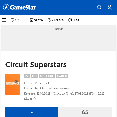
SPIELE
NEWS
VIDEOS
TECH
Circuit Superstars
PC
PS4
XBOX ONE
SWITCH
Genre: Rennspiel
Entwickler: Original Fire Games
Release: 12.10.2021 (PC, Xbox One), 27.01.2022 (PS4), 2022
(Switch)
-
65