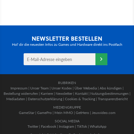
NEWSLETTER BESTELLEN
Hol' dir die neuesten Infos zu Games und Hardware direkt ins Postfach
RUBRIKEN
Impressum
|
Unser Team
|
Unser Kodex
|
Über Webedia
|
Abo kündigen
|
Bestellung widerrufen
|
Karriere
|
Newsletter
|
Kontakt
|
Nutzungsbestimmungen
|
Mediadaten
|
Datenschutzerklärung
|
Cookies & Tracking
|
Transparenzbericht
MEDIENGRUPPE
GameStar
|
GamePro
|
Mein MMO
|
GetHero
|
Jeuxvideo.com
SOCIAL MEDIA
Twitter
|
Facebook
|
Instagram
|
TikTok
|
WhatsApp