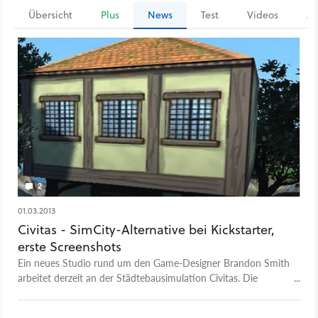
Übersicht
Plus
News
Test
Videos
Ar
2
01.03.2013
Civitas - SimCity-Alternative bei Kickstarter,
erste Screenshots
Ein neues Studio rund um den Game-Designer Brandon Smith
arbeitet derzeit an der Städtebausimulation Civitas. Die
Entwicklung des Spiels soll mit einer Kickstarter-Aktion
finanziert werden. Außerdem gibt es erste Screenshots zu