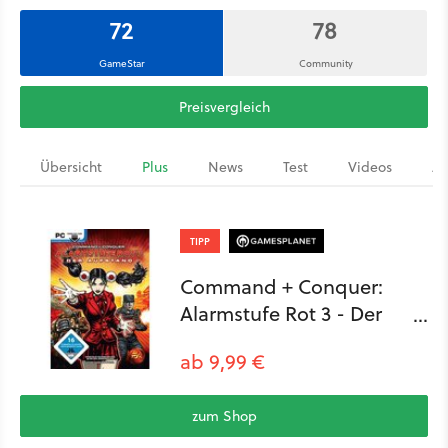
72
78
GameStar
Community
Preisvergleich
Übersicht
Plus
News
Test
Videos
Ar
TIPP
Command + Conquer:
Alarmstufe Rot 3 - Der
Aufstand
ab 9,99 €
zum Shop