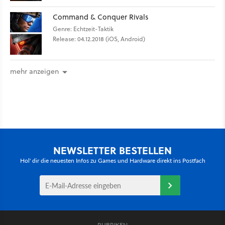
Command & Conquer Rivals
Genre: Echtzeit-Taktik
Release: 04.12.2018 (iOS, Android)
mehr anzeigen
NEWSLETTER BESTELLEN
Hol' dir die neuesten Infos zu Games und Hardware direkt ins Postfach
RUBRIKEN