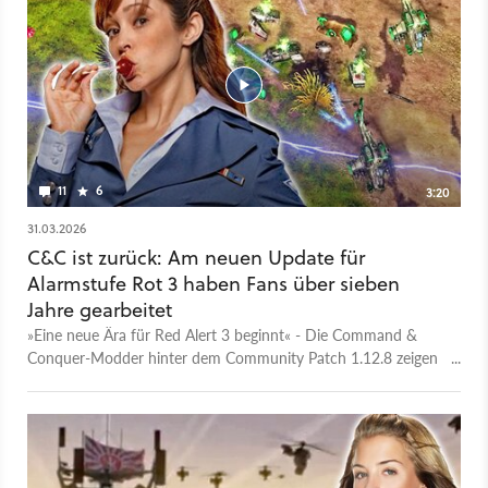
11
6
3:20
31.03.2026
C&C ist zurück: Am neuen Update für
Alarmstufe Rot 3 haben Fans über sieben
Jahre gearbeitet
»Eine neue Ära für Red Alert 3 beginnt« - Die Command &
Conquer-Modder hinter dem Community Patch 1.12.8 zeigen
sich im Trailer sehr selbstsicher. Das Update ist aber auch
massiv. Seit über sieben Jahren arbeitet ein engagiertes Team
daran, den Strategie-Klassiker von 2008 in einen Zustand zu
versetzen, den Electronic Arts nach dem Support-Ende 2009
nie erreichte. Mit über 680 Fehlerbehebungen und