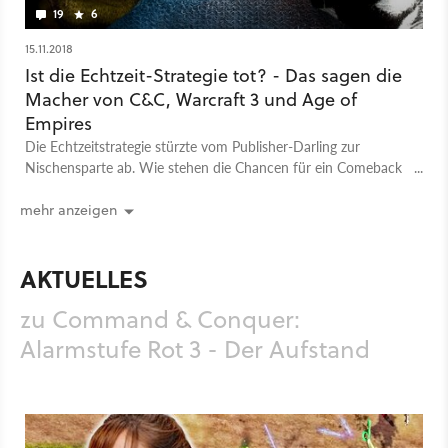
19
6
15.11.2018
Ist die Echtzeit-Strategie tot? - Das sagen die
Macher von C&C, Warcraft 3 und Age of
Empires
Die Echtzeitstrategie stürzte vom Publisher-Darling zur
Nischensparte ab. Wie stehen die Chancen für ein Comeback
des klassischen Gameplays, welche Innovationen sind nötig?
GameStar fragte bei Entwicklergrößen nach, die viele Genre-
mehr anzeigen
Klassiker auf dem Kerbholz haben.
AKTUELLES
zu Command & Conquer:
Alarmstufe Rot 3 - Der Aufstand