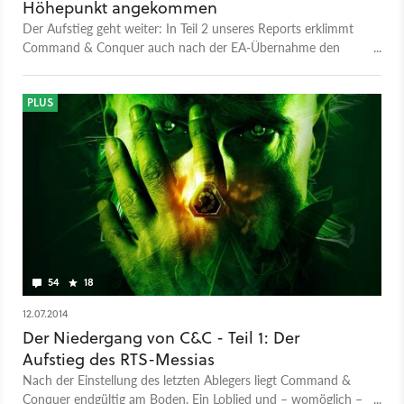
Höhepunkt angekommen
Der Aufstieg geht weiter: In Teil 2 unseres Reports erklimmt
Command & Conquer auch nach der EA-Übernahme den
Strategie-Olymp - bis es dann wieder steil bergab geht.
PLUS
54
18
12.07.2014
Der Niedergang von C&C - Teil 1: Der
Aufstieg des RTS-Messias
Nach der Einstellung des letzten Ablegers liegt Command &
Conquer endgültig am Boden. Ein Loblied und – womöglich –