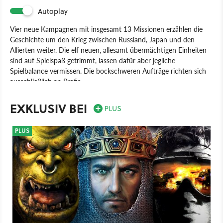
Autoplay
Vier neue Kampagnen mit insgesamt 13 Missionen erzählen die
Geschichte um den Krieg zwischen Russland, Japan und den
Allierten weiter. Die elf neuen, allesamt übermächtigen Einheiten
sind auf Spielspaß getrimmt, lassen dafür aber jegliche
Spielbalance vermissen. Die bockschweren Aufträge richten sich
ausschließlich an Profis.
Spiel
PC
Echtzeit-Strategie
Strategie
Electronic Arts
EXKLUSIV BEI
EA Los Angeles
Command & Conquer: Alarmstufe Rot 3 - Der Aufstand
PLUS