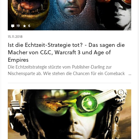
besten Command & Conquer-Spiele landete Alarmstufe Rot 3
übrigens nur auf Platz 9, der Fokus auf ein Koop-
Missionsdesign sorgte nicht bei allen Fans der Reihe für
Freude.
19
6
15.11.2018
Ist die Echtzeit-Strategie tot? - Das sagen die
Macher von C&C, Warcraft 3 und Age of
Empires
Die Echtzeitstrategie stürzte vom Publisher-Darling zur
Nischensparte ab. Wie stehen die Chancen für ein Comeback
des klassischen Gameplays, welche Innovationen sind nötig?
GameStar fragte bei Entwicklergrößen nach, die viele Genre-
Klassiker auf dem Kerbholz haben.