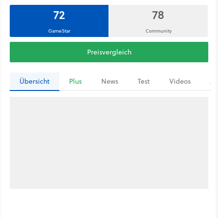
72
78
GameStar
Community
Preisvergleich
Übersicht
Plus
News
Test
Videos
Ar