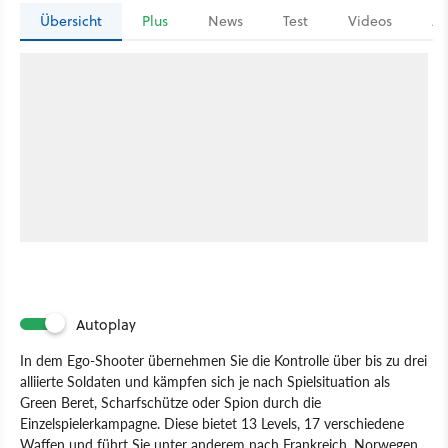
Übersicht
Plus
News
Test
Videos
Ar
Autoplay
In dem Ego-Shooter übernehmen Sie die Kontrolle über bis zu drei
alliierte Soldaten und kämpfen sich je nach Spielsituation als
Green Beret, Scharfschütze oder Spion durch die
Einzelspielerkampagne. Diese bietet 13 Levels, 17 verschiedene
Waffen und führt Sie unter anderem nach Frankreich, Norwegen