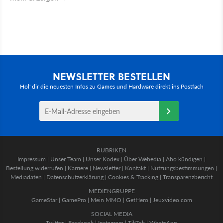
NEWSLETTER BESTELLEN
Hol' dir die neuesten Infos zu Games und Hardware direkt ins Postfach
RUBRIKEN
Impressum
|
Unser Team
|
Unser Kodex
|
Über Webedia
|
Abo kündigen
|
Bestellung widerrufen
|
Karriere
|
Newsletter
|
Kontakt
|
Nutzungsbestimmungen
|
Mediadaten
|
Datenschutzerklärung
|
Cookies & Tracking
|
Transparenzbericht
MEDIENGRUPPE
GameStar
|
GamePro
|
Mein MMO
|
GetHero
|
Jeuxvideo.com
SOCIAL MEDIA
Twitter
|
Facebook
|
Instagram
|
TikTok
|
WhatsApp