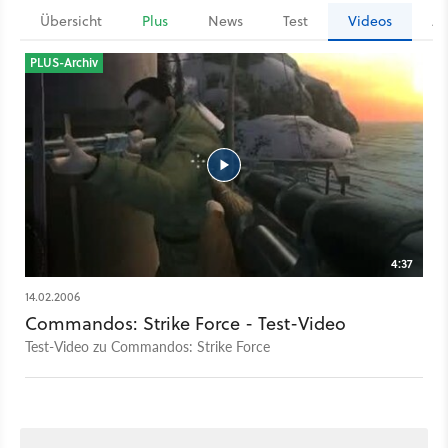
Übersicht
Plus
News
Test
Videos
Ar
PLUS-Archiv
4:37
14.02.2006
Commandos: Strike Force - Test-Video
Test-Video zu Commandos: Strike Force