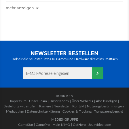
mehr anzeigen
NEWSLETTER BESTELLEN
Hol' dir die neuesten Infos zu Games und Hardware direkt ins Postfach
RUBRIKEN
Impressum
|
Unser Team
|
Unser Kodex
|
Über Webedia
|
Abo kündigen
|
Bestellung widerrufen
|
Karriere
|
Newsletter
|
Kontakt
|
Nutzungsbestimmungen
|
Mediadaten
|
Datenschutzerklärung
|
Cookies & Tracking
|
Transparenzbericht
MEDIENGRUPPE
GameStar
|
GamePro
|
Mein MMO
|
GetHero
|
Jeuxvideo.com