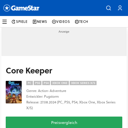
SPIELE
NEWS
VIDEOS
TECH
Core Keeper
PC
PS5
PS4
XBOX ONE
XBOX SERIES X/S
Genre: Action-Adventure
Entwickler: Pugstorm
Release: 27.08.2024 (PC, PS5, PS4, Xbox One, Xbox Series
X/S)
Preisvergleich