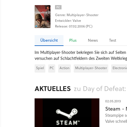
PC
Genre: Multiplayer-Shooter
Entwickler: Valve
Release: 07.02.2006 (PC)
Übersicht
Plus
News
Test
Im Multiplayer-Shooter bekriegen Sie sich auf Seite
versuchen auf Schlachtfeldern des Zweiten Weltkri
Spiel
PC
Action
Multiplayer-Shooter
Electroni
AKTUELLES
zu Day of Defeat
02.05.2013
Steam - 
Steampipe s
Valve schnel