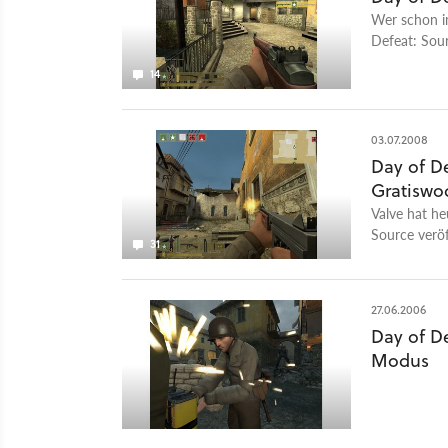
Wer schon i
Defeat: Sour
14
03.07.2008
Day of De
Gratisw
Valve hat h
Source veröf
31
Karte »Pale
sowie weite
dürfen Sie 
27.06.2006
Day of De
Modus