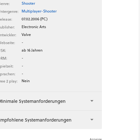
Shooter
enre:
Multiplayer-Shooter
ntergenre:
07.02.2006 (PC)
elease:
Electronic Arts
ublisher:
Valve
ntwickler:
-
ebseite:
ab 16 Jahren
SK:
-
DRM:
-
pielzeit:
-
prachen:
Nein
ree 2 play:
Minimale Systemanforderungen
Empfohlene Systemanforderungen