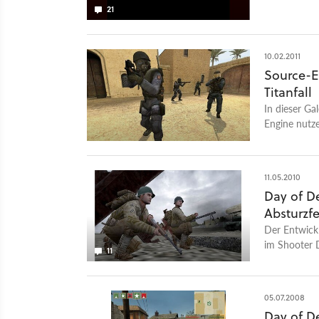
21
10.02.2011
Source-E
Titanfall
In dieser Gal
Engine nutze
Einsatz 2004
11.05.2010
Day of D
Absturzfe
Der Entwickl
im Shooter 
11
05.07.2008
Day of De