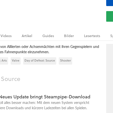
Videos
Artikel
Guides
Bilder
Lesertests
S
n von Alliierten oder Achsenmächten mit ihren Gegenspielern und
eges Fahnenpunkte einzunehmen.
c Arts
Valve
Day of Defeat: Source
Shooter
: Source
Neues Update bringt Steampipe-Download
oll alles besser machen: Mit dem neuen System verspricht
lere Downloads und kürzere Ladezeiten bei allen Spielen.