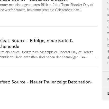
G
mmer mal einen genaueren Blick auf den Team-Shooter Day of
U
ce werfen wollte, bekommt jetzt die Gelegenheit dazu.
R
P
E
W
U
feat: Source - Erfolge, neue Karte &
ochenende
S
eute ein neues Update zum Mehrspieler-Shooter Day of Defeat:
fentlicht. Darin enthalten sind neben der ehemaligen Fan-
S
rmo« auch die schon aus Team Fortress 2 bekannten Erfolge
F
re Verbesserungen. Wie schon beim Comic-Shooter üblich,
die Änderungen kommendes Wochenende kostenlos testen.
feat: Source - Neuer Trailer zeigt Detonation-