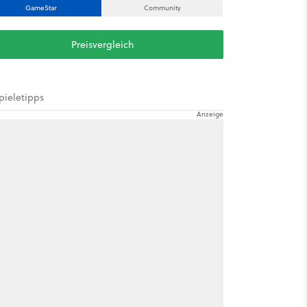
GameStar
Community
Preisvergleich
pieletipps