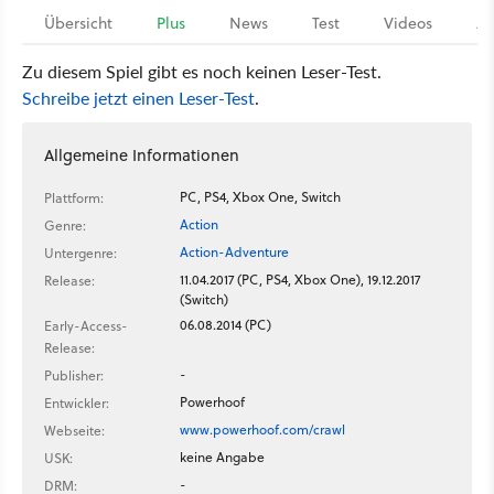
Übersicht
Plus
News
Test
Videos
Ar
Zu diesem Spiel gibt es noch keinen Leser-Test.
Schreibe jetzt einen Leser-Test
.
Allgemeine Informationen
PC, PS4, Xbox One, Switch
Plattform:
Action
Genre:
Action-Adventure
Untergenre:
11.04.2017 (PC, PS4, Xbox One), 19.12.2017
Release:
(Switch)
06.08.2014 (PC)
Early-Access-
Release:
-
Publisher:
Powerhoof
Entwickler:
www.powerhoof.com/crawl
Webseite:
keine Angabe
USK:
-
DRM: