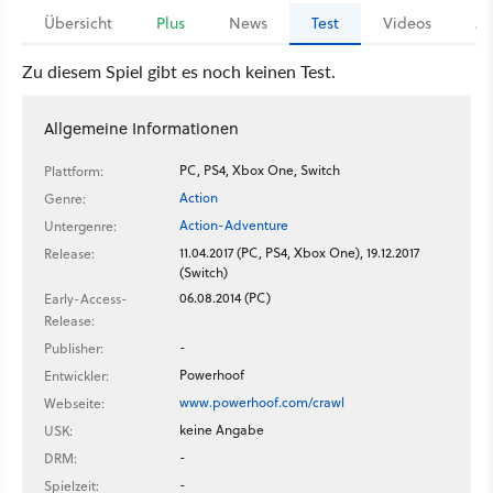
Übersicht
Plus
News
Test
Videos
Ar
Zu diesem Spiel gibt es noch keinen Test.
Allgemeine Informationen
PC, PS4, Xbox One, Switch
Plattform:
Action
Genre:
Action-Adventure
Untergenre:
11.04.2017 (PC, PS4, Xbox One), 19.12.2017
Release:
(Switch)
06.08.2014 (PC)
Early-Access-
Release:
-
Publisher:
Powerhoof
Entwickler:
www.powerhoof.com/crawl
Webseite:
keine Angabe
USK:
-
DRM:
-
Spielzeit: