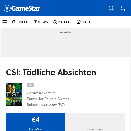
SPIELE
NEWS
VIDEOS
TECH
CSI: Tödliche Absichten
PC
Genre: Adventure
Entwickler: Telltale Games
Release: 05.11.2009 (PC)
64
-
GameStar
Community