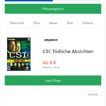
Preisvergleich
Übersicht
Plus
News
Test
Videos
Ar
CSI: Tödliche Absichten
ab 6 €
Versand s. Shop
zum Shop
ANZEIGE