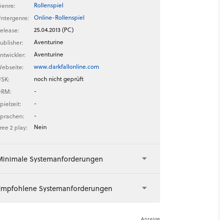
Rollenspiel
enre:
Online-Rollenspiel
ntergenre:
25.04.2013 (PC)
elease:
Aventurine
ublisher:
Aventurine
ntwickler:
www.darkfallonline.com
ebseite:
noch nicht geprüft
SK:
-
DRM:
-
pielzeit:
-
prachen:
Nein
ree 2 play:
Minimale Systemanforderungen
Empfohlene Systemanforderungen