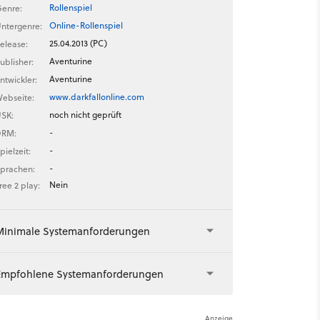
Rollenspiel
enre:
Online-Rollenspiel
ntergenre:
25.04.2013 (PC)
elease:
Aventurine
ublisher:
Aventurine
ntwickler:
www.darkfallonline.com
ebseite:
noch nicht geprüft
SK:
-
DRM:
-
pielzeit:
-
prachen:
Nein
ree 2 play:
Minimale Systemanforderungen
Empfohlene Systemanforderungen