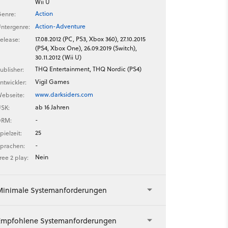
Wii U
Action
enre:
Action-Adventure
ntergenre:
17.08.2012 (PC, PS3, Xbox 360), 27.10.2015
elease:
(PS4, Xbox One), 26.09.2019 (Switch),
30.11.2012 (Wii U)
THQ Entertainment, THQ Nordic (PS4)
ublisher:
Vigil Games
ntwickler:
www.darksiders.com
ebseite:
ab 16 Jahren
SK:
-
DRM:
25
pielzeit:
-
prachen:
Nein
ree 2 play:
Minimale Systemanforderungen
Empfohlene Systemanforderungen