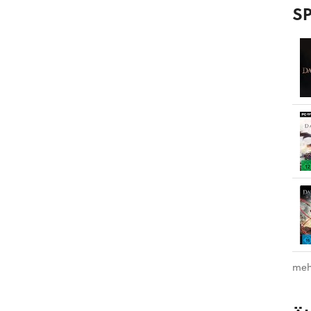
SP
meh