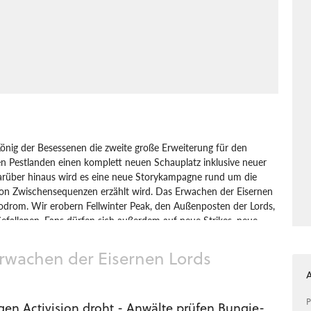
önig der Besessenen die zweite große Erweiterung für den
 Pestlanden einen komplett neuen Schauplatz inklusive neuer
Darüber hinaus wird es eine neue Storykampagne rund um die
 von Zwischensequenzen erzählt wird. Das Erwachen der Eisernen
odrom. Wir erobern Fellwinter Peak, den Außenposten der Lords,
fallenen. Fans dürfen sich außerdem auf neue Strikes, neue
 neuen PvP-Modus für den Schmelztiegel wird es geben.
Erwachen der Eisernen Lords
x
Action
Ego-Shooter
Activision Blizzard
Bungie Studios
P
gen Activision droht - Anwälte prüfen Bungie-