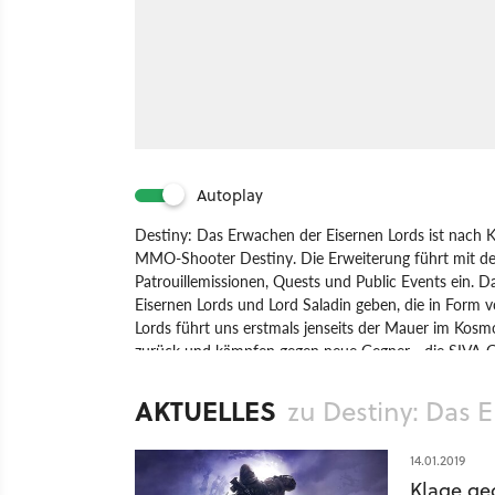
Autoplay
Destiny: Das Erwachen der Eisernen Lords ist nach K
MMO-Shooter Destiny. Die Erweiterung führt mit den
Patrouillemissionen, Quests und Public Events ein. 
Eisernen Lords und Lord Saladin geben, die in Form
Lords führt uns erstmals jenseits der Mauer im Kosm
zurück und kämpfen gegen neue Gegner - die SIVA-Ge
Waffen und Items freuen. Auch neue Maps und einen
AKTUELLES
zu Destiny: Das 
Spiel
PlayStation 4
Xbox One
PlayStation
Xbo
14.01.2019
Klage ge