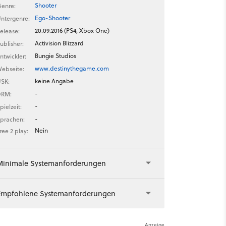
Shooter
enre:
Ego-Shooter
ntergenre:
20.09.2016 (PS4, Xbox One)
elease:
Activision Blizzard
ublisher:
Bungie Studios
ntwickler:
www.destinythegame.com
ebseite:
keine Angabe
SK:
-
DRM:
-
pielzeit:
-
prachen:
Nein
ree 2 play:
Minimale Systemanforderungen
Empfohlene Systemanforderungen