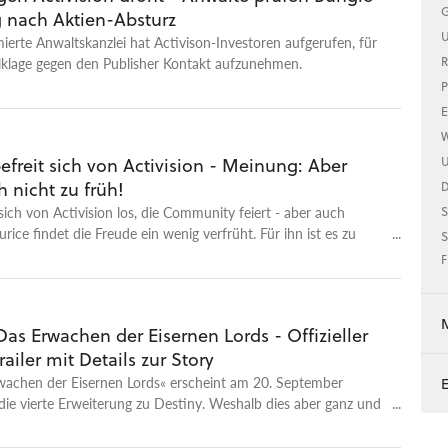
G
 nach Aktien-Absturz
U
erte Anwaltskanzlei hat Activison-Investoren aufgerufen, für
klage gegen den Publisher Kontakt aufzunehmen.
R
P
E
W
efreit sich von Activision - Meinung: Aber
U
h nicht zu früh!
sich von Activision los, die Community feiert - aber auch
S
rice findet die Freude ein wenig verfrüht. Für ihn ist es zu
S
ach alle Probleme von Destiny dem Publisher anzulasten. Im
F
t er, warum Bungie erst einmal beweisen muss, dass sie
uch wirklich ein kundenfreundlicherer Entwickler werden -
Vergangenheit haben sie genau wie Activision so einige Fehler
Das Erwachen der Eisernen Lords - Offizieller
itere Video-Kolumnen von Maurice: >> Diablo Immortal,
ailer mit Details zur Story
C&C: Rivals: Was Entwickler aus den größten Aufregern 2018
n >> Unfertige Release-Spiele und wie sich Entwickler damit
wachen der Eisernen Lords« erscheint am 20. September
chaden >> Jedes Remaster sollte sich an Warcraft 3: Reforged
 die vierte Erweiterung zu Destiny. Weshalb dies aber ganz und
 nehmen! >> Diablo Immortal: Blizzard ignoriert seine treusten
deutet, dass sich der Multiplayer-Shooter so langsam abnutzt,
tet eine BlizzCon-Katastrophe >> Höchste Zeit für Warcraft 4:
aunch-Trailer zur Erweiterung unter Beweis. Neue Details zu den