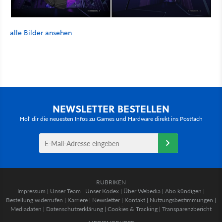
alle Bilder ansehen
NEWSLETTER BESTELLEN
Hol' dir die neuesten Infos zu Games und Hardware direkt ins Postfach
RUBRIKEN
Impressum
|
Unser Team
|
Unser Kodex
|
Über Webedia
|
Abo kündigen
|
Bestellung widerrufen
|
Karriere
|
Newsletter
|
Kontakt
|
Nutzungsbestimmungen
|
Mediadaten
|
Datenschutzerklärung
|
Cookies & Tracking
|
Transparenzbericht