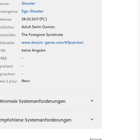
Shooter
enre:
Ego-Shooter
ntergenre:
28.02.2017 (PC)
elease:
Adult Swim Games
ublisher:
The Foregone Syndicate
ntwickler:
www.desync-game.com/#fpsaction
ebseite:
keine Angabe
SK:
-
DRM:
-
pielzeit:
-
prachen:
Nein
ree 2 play:
Minimale Systemanforderungen
Empfohlene Systemanforderungen