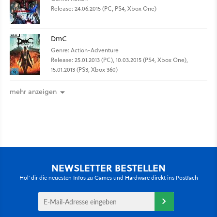
Release: 24.06.2015 (PC, PS4, Xbox One)
DmC
Genre: Action-Adventure
Release: 25.01.2013 (PC), 10.03.2015 (PS4, Xbox One),
15.01.2013 (PS3, Xbox 360)
mehr anzeigen
NEWSLETTER BESTELLEN
Hol' dir die neuesten Infos zu Games und Hardware direkt ins Postfach