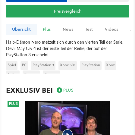
Preisvergleich
Übersicht
Plus
News
Test
Videos
Ar
Halb-Dämon Nero metzelt sich durch den vierten Teil der Serie.
Devil May Cry 4 ist der erste Teil der Reihe, der auf der
PlayStation 3 erscheint.
Spiel
PC
PlayStation 3
Xbox 360
PlayStation
Xbox
Action
Capcom
Capcom
EXKLUSIV BEI
PLUS