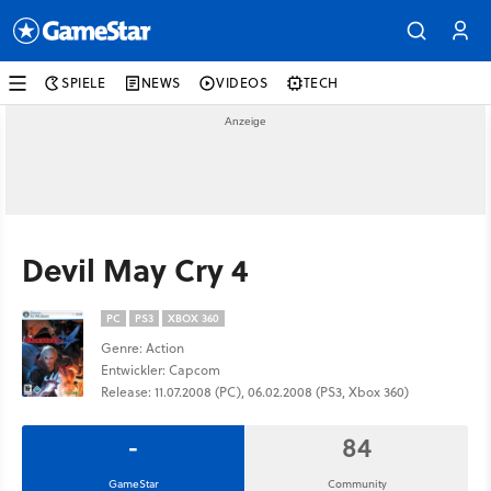
SPIELE
NEWS
VIDEOS
TECH
Devil May Cry 4
PC
PS3
XBOX 360
Genre: Action
Entwickler: Capcom
Release: 11.07.2008 (PC), 06.02.2008 (PS3, Xbox 360)
-
84
GameStar
Community