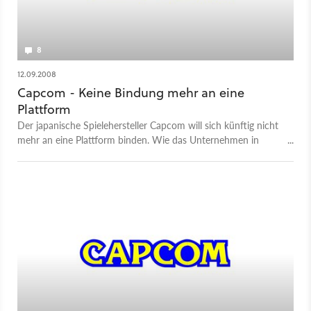
8
12.09.2008
Capcom - Keine Bindung mehr an eine
Plattform
Der japanische Spielehersteller Capcom will sich künftig nicht
mehr an eine Plattform binden. Wie das Unternehmen in
seinem Aktionärsbericht für das Jahr 2008 mitteilte, werden
»alle wichtigen Titel während des nächsten Geschäftsjahres
und danach als Multiplattform-Spiele entwickelt«. Die Bindung
an Sonys Playstation 3 oder Microsoft Xbox 360 gehöre
endgültig der Vergangenheit an.