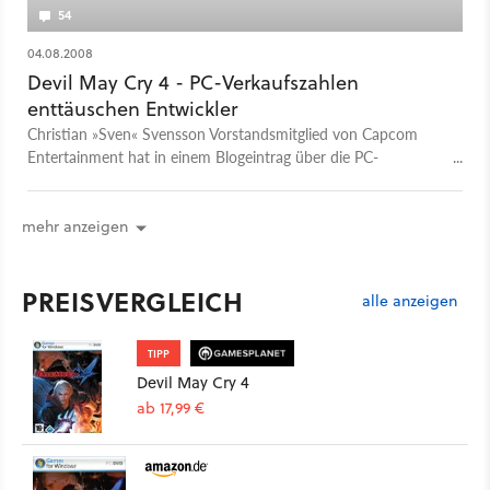
54
04.08.2008
Devil May Cry 4 - PC-Verkaufszahlen
enttäuschen Entwickler
Christian »Sven« Svensson Vorstandsmitglied von Capcom
Entertainment hat in einem Blogeintrag über die PC-
Verkaufszahlen von Devil May Cry 4 gesprochen. Der Eintrag
war die Antwort auf folgende Frage eines Foren-Mitglieds:
War Capcom mit den PC-Verkaufszahlen von Devil May Cry 4
mehr anzeigen
zufrieden? Laut Sven sind die US-Verkaufszahlen nicht
zufriedenstellend.
PREISVERGLEICH
alle anzeigen
TIPP
Devil May Cry 4
ab 17,99 €