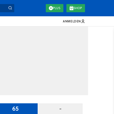
PLUS
SHOP
ANMELDEN
65
-