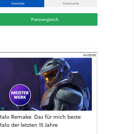
GameStar
Community
Preisvergleich