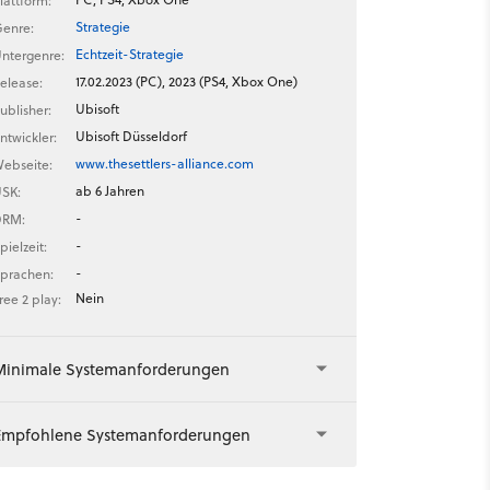
lattform:
Strategie
enre:
Echtzeit-Strategie
ntergenre:
17.02.2023 (PC), 2023 (PS4, Xbox One)
elease:
Ubisoft
ublisher:
Ubisoft Düsseldorf
ntwickler:
www.thesettlers-alliance.com
ebseite:
ab 6 Jahren
SK:
-
DRM:
-
pielzeit:
-
prachen:
Nein
ree 2 play:
Minimale Systemanforderungen
Empfohlene Systemanforderungen