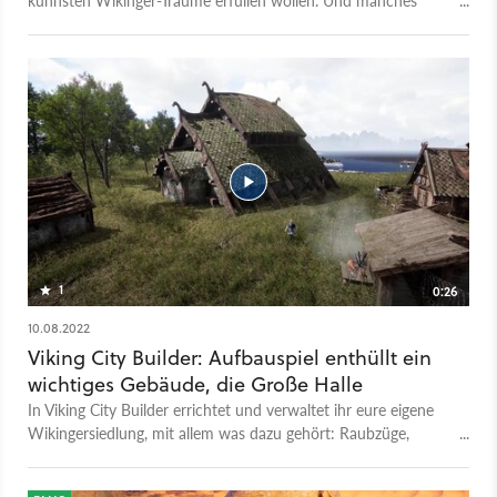
kühnsten Wikinger-Träume erfüllen wollen. Und manches
klingt dabei fast zu gut, um wahr zu sein.
1
0:26
10.08.2022
Viking City Builder: Aufbauspiel enthüllt ein
wichtiges Gebäude, die Große Halle
In Viking City Builder errichtet und verwaltet ihr eure eigene
Wikingersiedlung, mit allem was dazu gehört: Raubzüge,
Handwerk und natürlich einer Großen Halle, wie es sich für
einen Jarl gehört. Darin trefft ihr wichtige Entscheidungen,