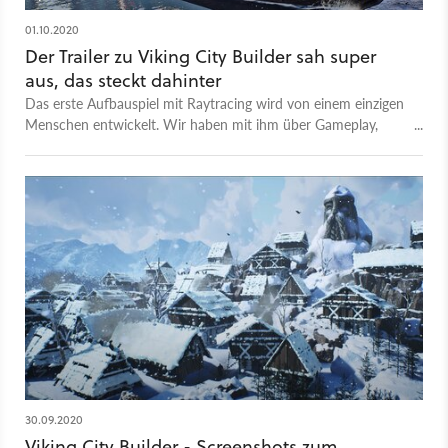
Laut Entwickler sollen dadurch bis zu 40 Prozent mehr
Leistung drin sein. Aber auch spielerisch verspricht Roslagen
01.10.2020
so einiges für Viking City Builder.
Der Trailer zu Viking City Builder sah super
aus, das steckt dahinter
Das erste Aufbauspiel mit Raytracing wird von einem einzigen
Menschen entwickelt. Wir haben mit ihm über Gameplay,
Echtzeit-Schlachten und Betrugsvorwürfe gesprochen.
30.09.2020
Viking City Builder - Screenshots zum