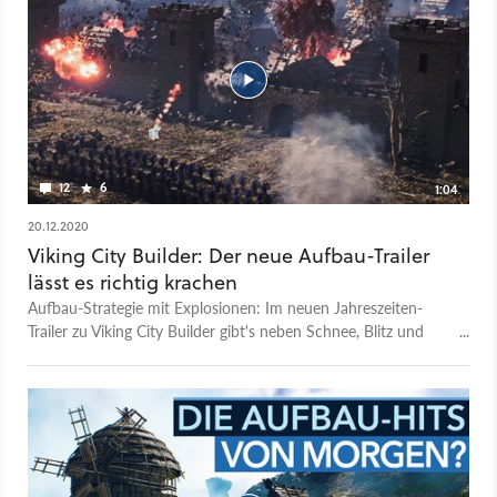
12
6
1:04
20.12.2020
Viking City Builder: Der neue Aufbau-Trailer
lässt es richtig krachen
Aufbau-Strategie mit Explosionen: Im neuen Jahreszeiten-
Trailer zu Viking City Builder gibt's neben Schnee, Blitz und
Bären auch erstmals Burgbelagerungen zu sehen. Das
Wikinger-Strategiespiel von Solo-Entwickler Roslagen
präsentiert nebenbei den Wandel von Frühling zu Sommer,
Herbst und Winter - bei Letzterem liegt im nordischen
Szenario von Viking City Builder hoher Schnee, durch den eure
Untertanen stapfen müssen. Viking City Builder hat noch
keinen Releasetermin. Das Spiel soll euch mit dem Aufbau von