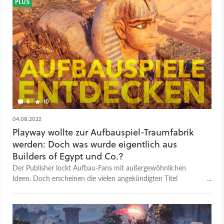
zum Beispiel, wie ihr mit einem verfluchten Kind umgeht oder
PLUS
wohin ihr eure Krieger entsendet. Mehr über das ambitionierte
Aufbauspiel lest ihr in unserer großen Preview zu Viking City
Builder!
6
10
04.08.2022
Playway wollte zur Aufbauspiel-Traumfabrik
werden: Doch was wurde eigentlich aus
Builders of Egypt und Co.?
Der Publisher lockt Aufbau-Fans mit außergewöhnlichen
Ideen. Doch erscheinen die vielen angekündigten Titel
wirklich? Oder wird daran schon gar nicht mehr gearbeitet?