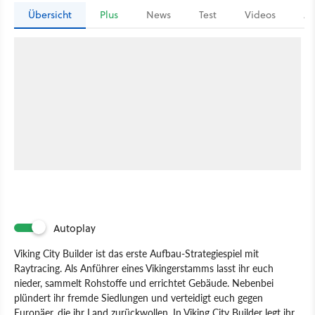
Übersicht
Plus
News
Test
Videos
Ar
Autoplay
Viking City Builder ist das erste Aufbau-Strategiespiel mit
Raytracing. Als Anführer eines Vikingerstamms lasst ihr euch
nieder, sammelt Rohstoffe und errichtet Gebäude. Nebenbei
plündert ihr fremde Siedlungen und verteidigt euch gegen
Europäer, die ihr Land zurückwollen. In Viking City Builder legt ihr