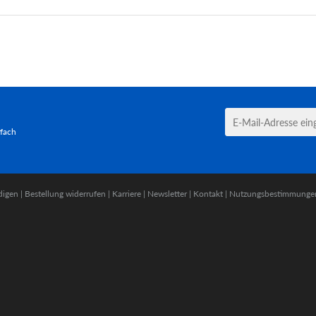
tfach
digen
|
Bestellung widerrufen
|
Karriere
|
Newsletter
|
Kontakt
|
Nutzungsbestimmunge