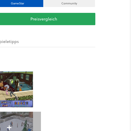
GameStar
Community
Preisvergleich
pieletipps