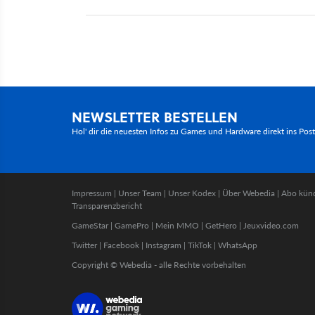
NEWSLETTER BESTELLEN
Hol' dir die neuesten Infos zu Games und Hardware direkt ins Pos
Impressum
|
Unser Team
|
Unser Kodex
|
Über Webedia
|
Abo kün
Transparenzbericht
GameStar
|
GamePro
|
Mein MMO
|
GetHero
|
Jeuxvideo.com
Twitter
|
Facebook
|
Instagram
|
TikTok
|
WhatsApp
Copyright © Webedia - alle Rechte vorbehalten