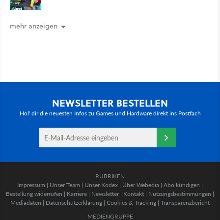
mehr anzeigen
NEWSLETTER BESTELLEN
Hol' dir die neuesten Infos zu Games und Hardware direkt ins Postfach
RUBRIKEN
Impressum
|
Unser Team
|
Unser Kodex
|
Über Webedia
|
Abo kündigen
|
Bestellung widerrufen
|
Karriere
|
Newsletter
|
Kontakt
|
Nutzungsbestimmungen
|
Mediadaten
|
Datenschutzerklärung
|
Cookies & Tracking
|
Transparenzbericht
MEDIENGRUPPE