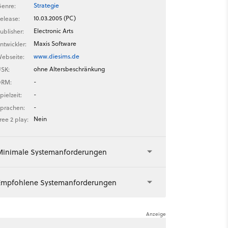
Strategie
enre:
10.03.2005 (PC)
elease:
Electronic Arts
ublisher:
Maxis Software
ntwickler:
www.diesims.de
ebseite:
ohne Altersbeschränkung
SK:
-
DRM:
-
pielzeit:
-
prachen:
Nein
ree 2 play:
Minimale Systemanforderungen
Empfohlene Systemanforderungen