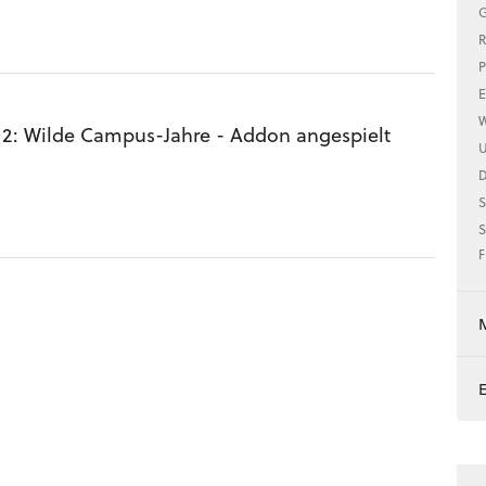
G
R
P
E
W
 2: Wilde Campus-Jahre - Addon angespielt
U
S
S
F