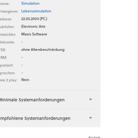
Simulation
enre:
Lebenssimulation
ntergenre:
22.05.2003 (PC)
elease:
Electronic Arts
ublisher:
Maxis Software
ntwickler:
-
ebseite:
ohne Altersbeschränkung
SK:
-
DRM:
-
pielzeit:
-
prachen:
Nein
ree 2 play:
Minimale Systemanforderungen
Empfohlene Systemanforderungen