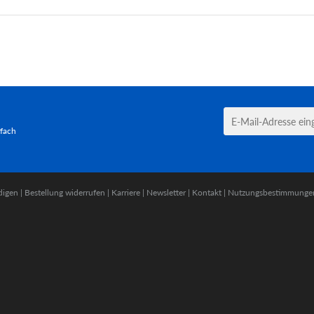
tfach
digen
|
Bestellung widerrufen
|
Karriere
|
Newsletter
|
Kontakt
|
Nutzungsbestimmunge