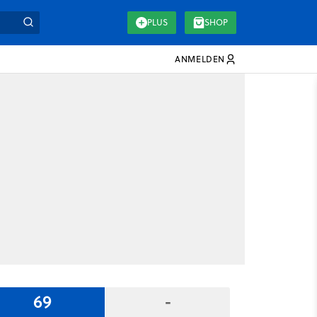
PLUS
SHOP
ANMELDEN
69
-