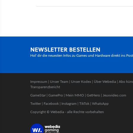
NEWSLETTER BESTELLEN
Hol' dir die neuesten Infos zu Games und Hardware direkt ins Pos
Impressum
|
Unser Team
|
Unser Kodex
|
Über Webedia
|
Abo kün
Transparenzbericht
GameStar
|
GamePro
|
Mein MMO
|
GetHero
|
Jeuxvideo.com
Twitter
|
Facebook
|
Instagram
|
TikTok
|
WhatsApp
Copyright © Webedia - alle Rechte vorbehalten