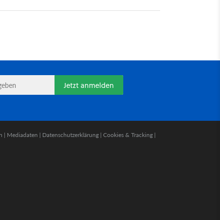
Jetzt anmelden
n
|
Mediadaten
|
Datenschutzerklärung
|
Cookies & Tracking
|