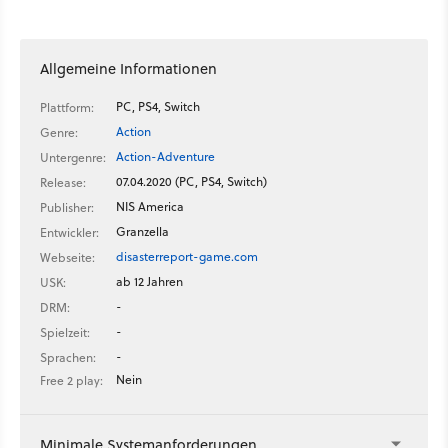
Spieler überwinden muss. Gleichzeitig steht aber auch der
Umgang mit den Überlebenden mit moralischen
Entscheidungen im Vodergrund.
Allgemeine Informationen
PC, PS4, Switch
Plattform:
Action
Genre:
Action-Adventure
Untergenre:
07.04.2020 (PC, PS4, Switch)
Release:
NIS America
Publisher:
Granzella
Entwickler:
disasterreport-game.com
Webseite:
ab 12 Jahren
USK:
-
DRM:
-
Spielzeit:
-
Sprachen:
Nein
Free 2 play:
Minimale Systemanforderungen