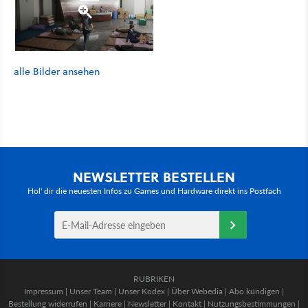
alle Bilder ansehen
NEWSLETTER BESTELLEN
Hol' dir die neuesten Infos zu Games und Hardware direkt ins Postfach
RUBRIKEN
Impressum
|
Unser Team
|
Unser Kodex
|
Über Webedia
|
Abo kündigen
|
Bestellung widerrufen
|
Karriere
|
Newsletter
|
Kontakt
|
Nutzungsbestimmungen
|