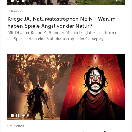
12
17
11:11
21.05.2020
Kriege JA, Naturkatastrophen NEIN - Warum
haben Spiele Angst vor der Natur?
Mit Disaster Report 4: Summer Memories gibt es seit Kurzem
ein Spiel, in dem eine Naturkatastrophe im Gameplay-
Mittelpunkt steht. Das ist für Videospiele eine ziemliche
Besonderheit, denn meist sind solche Ereignisse nur Kulisse
oder Begleiterscheinung. Kriege bespielsweise sind viel öfter
zentraler Bestandteil von Spielen. Warum die Natur für Spiele
und Spiele-Entwickler eine besondere Herausforderung ist,
erklärt unser Redakteur Jonas Gössling in diesem Video und
liefert dabei auch ein Fazit zu Disaster Report 4, das es für PC,
PS4 und Xbox One gibt.
35
9
07.04.2020