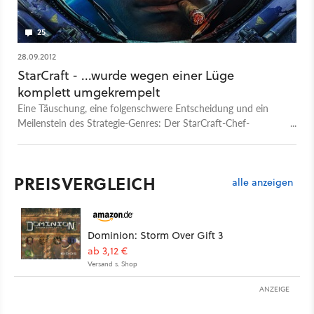
25
28.09.2012
StarCraft - ...wurde wegen einer Lüge
komplett umgekrempelt
Eine Täuschung, eine folgenschwere Entscheidung und ein
Meilenstein des Strategie-Genres: Der StarCraft-Chef-
Entwickler Patrick Wyatt erklärt, wie Blizzard durch eine Finte
zum Reboot von StarCraft gebracht wurde – und erst Jahre
später die Wahrheit erfahren hat.
PREISVERGLEICH
alle anzeigen
Dominion: Storm Over Gift 3
ab 3,12 €
Versand s. Shop
ANZEIGE