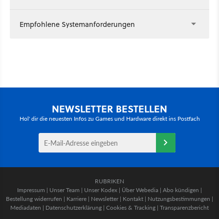
Empfohlene Systemanforderungen
NEWSLETTER BESTELLEN
Hol' dir die neuesten Infos zu Games und Hardware direkt ins Postfach
RUBRIKEN
Impressum
|
Unser Team
|
Unser Kodex
|
Über Webedia
|
Abo kündigen
|
Bestellung widerrufen
|
Karriere
|
Newsletter
|
Kontakt
|
Nutzungsbestimmungen
|
Mediadaten
|
Datenschutzerklärung
|
Cookies & Tracking
|
Transparenzbericht