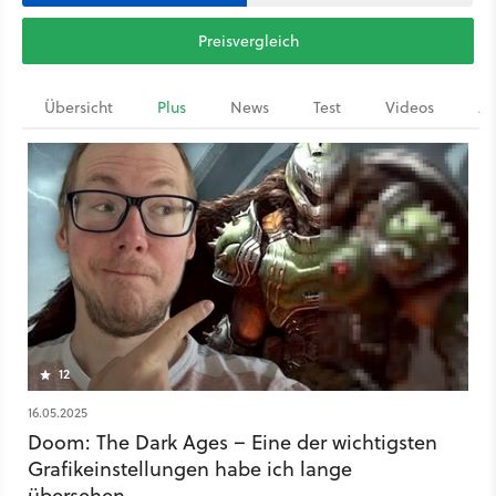
Preisvergleich
Übersicht
Plus
News
Test
Videos
Ar
12
16.05.2025
Doom: The Dark Ages – Eine der wichtigsten
Grafikeinstellungen habe ich lange
übersehen