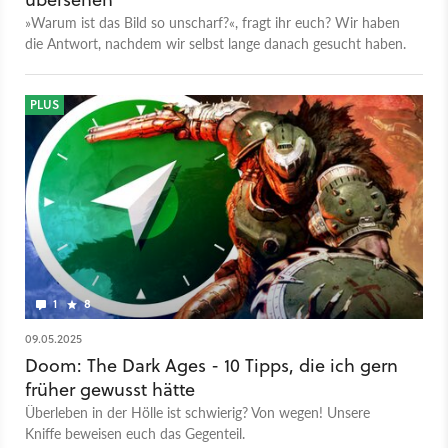
»Warum ist das Bild so unscharf?«, fragt ihr euch? Wir haben
die Antwort, nachdem wir selbst lange danach gesucht haben.
PLUS
1
8
09.05.2025
Doom: The Dark Ages - 10 Tipps, die ich gern
früher gewusst hätte
Überleben in der Hölle ist schwierig? Von wegen! Unsere
Kniffe beweisen euch das Gegenteil.