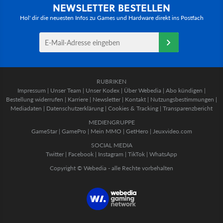
NEWSLETTER BESTELLEN
Hol' dir die neuesten Infos zu Games und Hardware direkt ins Postfach
RUBRIKEN
Impressum
|
Unser Team
|
Unser Kodex
|
Über Webedia
|
Abo kündigen
|
Bestellung widerrufen
|
Karriere
|
Newsletter
|
Kontakt
|
Nutzungsbestimmungen
|
Mediadaten
|
Datenschutzerklärung
|
Cookies & Tracking
|
Transparenzbericht
MEDIENGRUPPE
GameStar
|
GamePro
|
Mein MMO
|
GetHero
|
Jeuxvideo.com
SOCIAL MEDIA
Twitter
|
Facebook
|
Instagram
|
TikTok
|
WhatsApp
Copyright © Webedia - alle Rechte vorbehalten