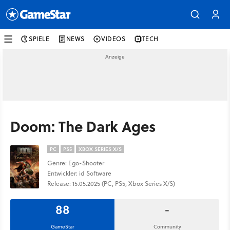
SPIELE
NEWS
VIDEOS
TECH
Doom: The Dark Ages
PC
PS5
XBOX SERIES X/S
Genre: Ego-Shooter
Entwickler: id Software
Release: 15.05.2025 (PC, PS5, Xbox Series X/S)
88
-
GameStar
Community