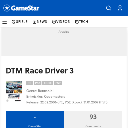
SPIELE
NEWS
VIDEOS
TECH
DTM Race Driver 3
PC
PS2
XBOX
PSP
Genre: Rennspiel
Entwickler: Codemasters
Release: 22.02.2006 (PC, PS2, Xbox), 31.01.2007 (PSP)
-
93
GameStar
Community