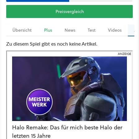
Preisvergleich
Übersicht
Plus
News
Test
Videos
Ar
Zu diesem Spiel gibt es noch keine Artikel.